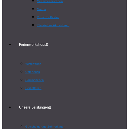
Menschenzeichnen
Manga
Comic für Kinder
Klassisches Aktzeichnen
Ferienworkshops
Winterferien
Osterferien
Sommerferien
Herbstferien
Unsere Leistungen
Gutscheine und Zehnerkarten