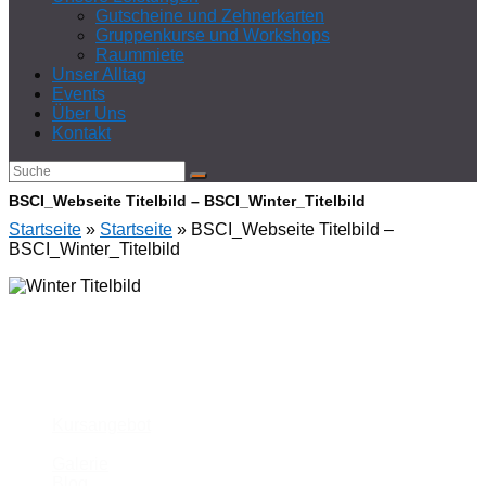
Gutscheine und Zehnerkarten
Gruppenkurse und Workshops
Raummiete
Unser Alltag
Events
Über Uns
Kontakt
BSCI_Webseite Titelbild – BSCI_Winter_Titelbild
Startseite
»
Startseite
»
BSCI_Webseite Titelbild –
BSCI_Winter_Titelbild
Unsere Schule
Kursangebot
Galerie
Blog