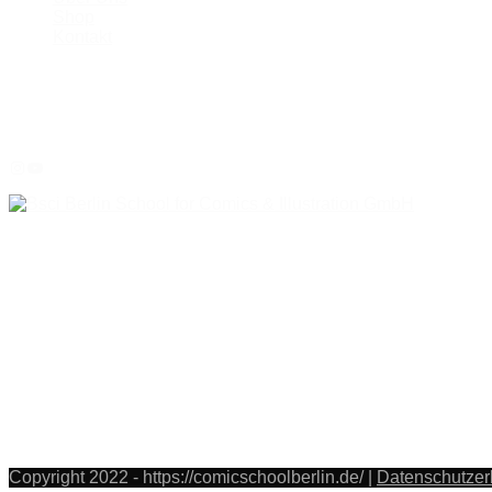
Shop
Kontakt
Social Media
Instagram
YouTube
Kontakt
Stettiner Straße 30
13357 Berlin
Deutschland
Telefon:
015752185207
017680610818
E-Mail: info@comicschoolberlin.de
Copyright 2022 - https://comicschoolberlin.de/ |
Datenschutzer