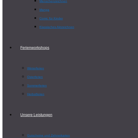
Menschenzeichnen
Manga
Comic für Kinder
Klassisches Aktzeichnen
Ferienworkshops
Winterferien
Osterferien
Sommerferien
Herbstferien
Unsere Leistungen
Gutscheine und Zehnerkarten