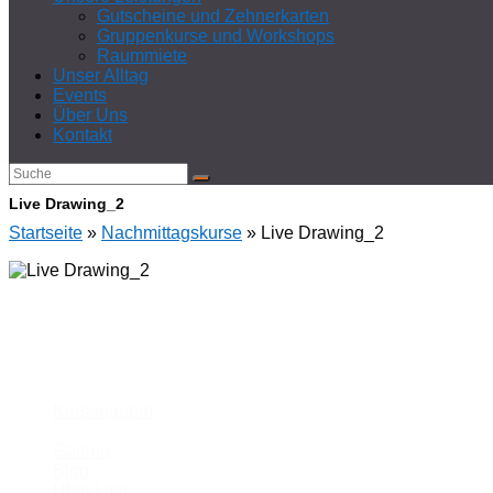
Gutscheine und Zehnerkarten
Gruppenkurse und Workshops
Raummiete
Unser Alltag
Events
Über Uns
Kontakt
Live Drawing_2
Startseite
»
Nachmittagskurse
»
Live Drawing_2
Unsere Schule
Kursangebot
Galerie
Blog
Über Uns