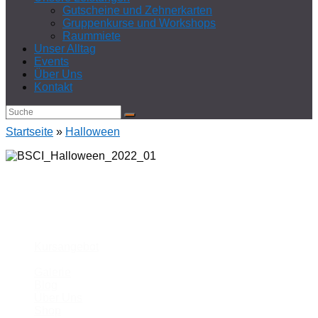
Gutscheine und Zehnerkarten
Gruppenkurse und Workshops
Raummiete
Unser Alltag
Events
Über Uns
Kontakt
Startseite
»
Halloween
Unsere Schule
Kursangebot
Galerie
Blog
Über Uns
Shop