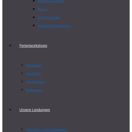
Menschenzeichnen
Manga
Comic für Kinder
Klassisches Aktzeichnen
Ferienworkshops
Winterferien
Osterferien
Sommerferien
Herbstferien
Unsere Leistungen
Gutscheine und Zehnerkarten