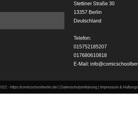
m
be
Stettiner Straße 30
13357 Berlin
Deutschland
Telefon:
015752185207
017680610818
E-Mail: info@comicschoolber
022 - https://comicschoolberlin.de/ |
Datenschutzerklärung
|
Impressum & Haftungs