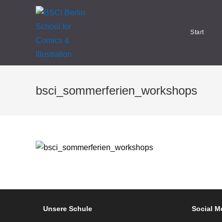
Zum
Inhalt
springen
Start
bsci_sommerferien_workshops
Unsere Schule
Social M