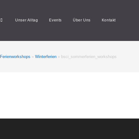
Unser Alltag
Events
Über Uns
Kontakt
Ferienworkshops
»
Winterferien
»
bsci_sommerferien_workshops