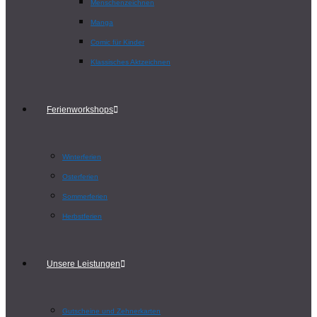
Menschenzeichnen
Manga
Comic für Kinder
Klassisches Aktzeichnen
Ferienworkshops
Winterferien
Osterferien
Sommerferien
Herbstferien
Unsere Leistungen
Gutscheine und Zehnerkarten