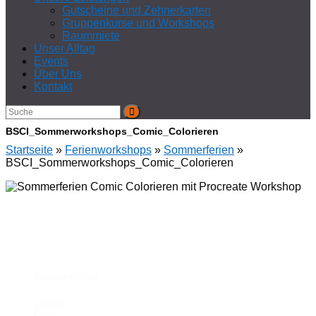
Gutscheine und Zehnerkarten
Gruppenkurse und Workshops
Raummiete
Unser Alltag
Events
Über Uns
Kontakt
BSCI_Sommerworkshops_Comic_Colorieren
Startseite
»
Ferienworkshops
»
Sommerferien
»
BSCI_Sommerworkshops_Comic_Colorieren
Unsere Schule
Kursangebot
Galerie
Blog