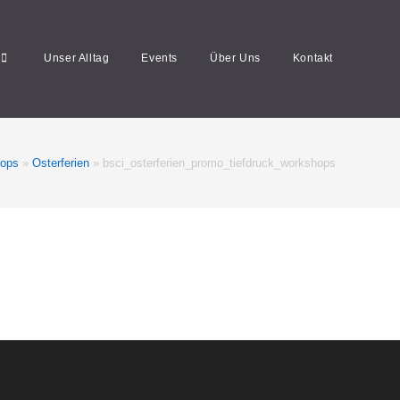
Unser Alltag
Events
Über Uns
Kontakt
hops
»
Osterferien
»
bsci_osterferien_promo_tiefdruck_workshops