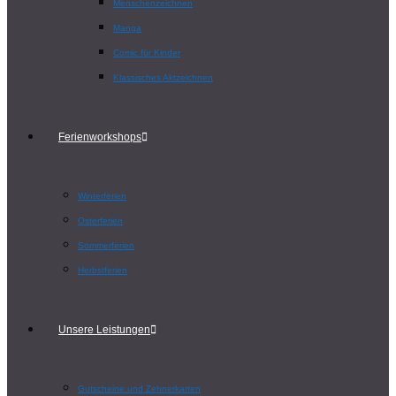
Menschenzeichnen
Manga
Comic für Kinder
Klassisches Aktzeichnen
Ferienworkshops
Winterferien
Osterferien
Sommerferien
Herbstferien
Unsere Leistungen
Gutscheine und Zehnerkarten