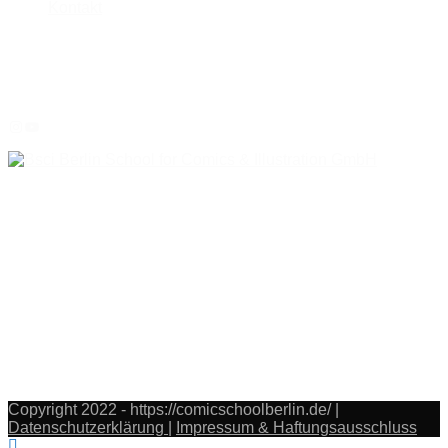
Kontakt
Social Media
Instagram
YouTube
Kontakt
Stettiner Straße 30
13357 Berlin
Deutschland
Telefon:
015752185207
017680610818
E-Mail: info@comicschoolberlin.de
Copyright 2022 - https://comicschoolberlin.de/ |
Datenschutzerklärung
|
Impressum & Haftungsausschluss