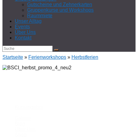
Gutscheine und Zehnerkarten
Gruppenkurse und Workshops
Raummiete
Unser Alltag
Events
Über Uns
Kontakt
Startseite
»
Ferienworkshops
»
Herbstferien
Unsere Schule
Kursangebot
Galerie
Blog
Über Uns
Shop